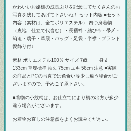
かわいいお嬢様の成長ぶりを記念してたくさんのお
写真を残してあげて下さいね！ セット内容 ■セット
内容（素材は、全てポリエステル） 四つ身着物
（裏地 仕立て代含む）・長襦袢・結び帯・帯〆・
箱迫・扇子・草履・バッグ・足袋・半襟・ブランド
髪飾り付♪
素材 ポリエステル100％ サイズ 7歳 身丈
133cm 草履標準 袖丈 75cm ユキ 58cm 注意 ■実際
の商品とPCの写真では色合い等少し違う場合がご
ざいますので、予めご了承下さい。
■着物の小紋柄は、お仕立てにより柄の出方が多少
違う場合がございます。
お着物お直しの注意点をよくお読みください。