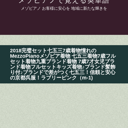
メゾピアノで覚える英単語
メゾピアノ お客様に安心を 地域に新たな輝きを
2018完璧セット七五三7歳着物憧れの
MezzoPianoメゾピア着物 七五三着物7歳フル
セット着物九重ブランド着物 7歳7才女児ブラ
ンド着物フルセットキッズ着物♪ブランド髪飾
り付♪ブランドで差がつく七五三！信頼と安心
の京都呉服！ラブリーピンク（m-1)