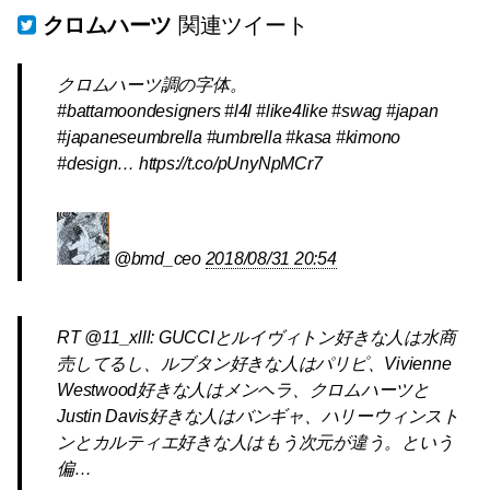
クロムハーツ
関連ツイート
クロムハーツ調の字体。
#battamoondesigners #l4l #like4like #swag #japan
#japaneseumbrella #umbrella #kasa #kimono
#design… https://t.co/pUnyNpMCr7
@bmd_ceo
2018/08/31 20:54
RT @11_xlll: GUCCIとルイヴィトン好きな人は水商
売してるし、ルブタン好きな人はパリピ、Vivienne
Westwood好きな人はメンヘラ、クロムハーツと
Justin Davis好きな人はバンギャ、ハリーウィンスト
ンとカルティエ好きな人はもう次元が違う。という
偏…