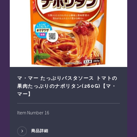
マ・マー たっぷりパスタソース トマトの
果肉たっぷりのナポリタン(260G)【マ・
マー】
Item Number 16
商品詳細