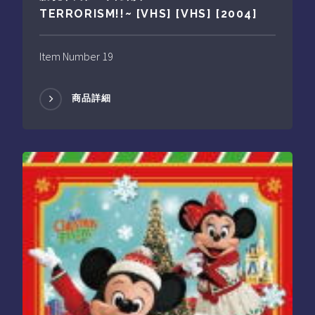
TERRORISM!!~ [VHS] [VHS] [2004]
Item Number 19
商品詳細