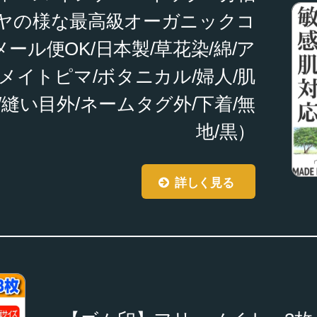
ヤの様な最高級オーガニックコ
メール便OK/日本製/草花染/綿/ア
メイトピマ/ボタニカル/婦人/肌
ャツ/縫い目外/ネームタグ外/下着/無
地/黒）
詳しく見る